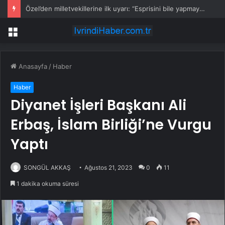
Özel’den milletvekillerine ilk uyarı: “Esprisini bile yapmayacaksınız”
Menü
Anasayfa
/
Haber
Haber
Diyanet İşleri Başkanı Ali
Erbaş, İslam Birliği’ne Vurgu
Yaptı
SONGÜL AKKAŞ
Ağustos 21, 2023
0
11
1 dakika okuma süresi