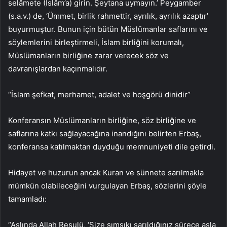
selâmete (İslâm’a) girin. Şeytana uymayın.’ Peygamber
(s.a.v.) de, ‘Ümmet, birlik rahmettir, ayrılık, ayrılık azaptır’
buyurmuştur. Bunun için bütün Müslümanlar saflarını ve
söylemlerini birleştirmeli, İslam birliğini korumalı,
Müslümanların birliğine zarar verecek söz ve
davranışlardan kaçınmalıdır.
“İslam şefkat, merhamet, adalet ve hoşgörü dinidir”
Konferansın Müslümanların birliğine, söz birliğine ve
saflarına katkı sağlayacağına inandığını belirten Erbaş,
konferansa katılmaktan duyduğu memnuniyeti dile getirdi.
Hidayet ve huzurun ancak Kuran ve sünnete sarılmakla
mümkün olabileceğini vurgulayan Erbaş, sözlerini şöyle
tamamladı:
“Aslında Allah Resulü, ‘Size sımsıkı sarıldığınız sürece asla