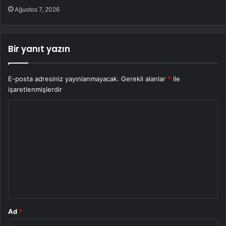
Ağustos 7, 2026
Bir yanıt yazın
E-posta adresiniz yayınlanmayacak.
Gerekli alanlar
*
ile
işaretlenmişlerdir
Y
o
r
u
m
*
Ad
*