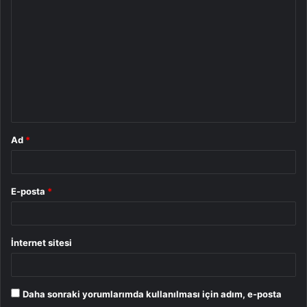
o
r
u
m
*
Ad
*
E-posta
*
İnternet sitesi
Daha sonraki yorumlarımda kullanılması için adım, e-posta