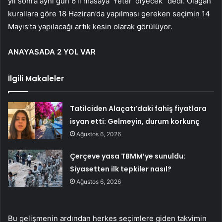
yıl sonra aynı gün 6’lı masaya ‘Yeter’ diyecek” dedi. Olağan
kurallara göre 18 Haziran’da yapılması gereken seçimin 14
Mayıs’ta yapılacağı artık kesin olarak görülüyor.
ANAYASADA 2 YOL VAR
İlgili Makaleler
Tatilciden Alaçatı’daki fahiş fiyatlara
isyan etti: Gelmeyin, durum korkunç
Ağustos 6, 2026
Çerçeve yasa TBMM’ye sunuldu:
Siyasetten ilk tepkiler nasıl?
Ağustos 6, 2026
Bu gelişmenin ardından herkes seçimlere giden takvimin