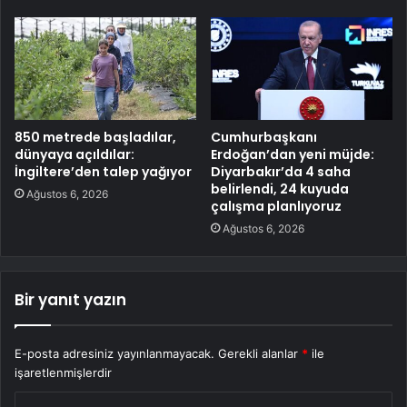
850 metrede başladılar,
Cumhurbaşkanı
dünyaya açıldılar:
Erdoğan’dan yeni müjde:
İngiltere’den talep yağıyor
Diyarbakır’da 4 saha
belirlendi, 24 kuyuda
Ağustos 6, 2026
çalışma planlıyoruz
Ağustos 6, 2026
Bir yanıt yazın
E-posta adresiniz yayınlanmayacak.
Gerekli alanlar
*
ile
işaretlenmişlerdir
Y