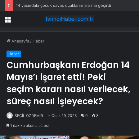
14 yaşındaki çocuk savaş uçaklarını alarma geçirdi
Menü
Anasayfa
/
Haber
Haber
Cumhurbaşkanı Erdoğan 14
Mayıs’ı işaret etti! Peki
seçim kararı nasıl verilecek,
süreç nasıl işleyecek?
SEÇİL ÖZDEMİR
Ocak 19, 2023
0
8
1 dakika okuma süresi