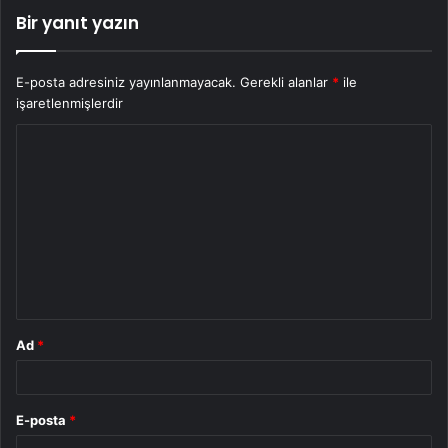
Bir yanıt yazın
E-posta adresiniz yayınlanmayacak.
Gerekli alanlar
*
ile
işaretlenmişlerdir
Y
o
r
u
m
*
Ad
*
E-posta
*