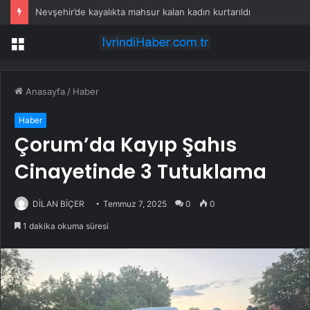
Nevşehir’de kayalıkta mahsur kalan kadın kurtarıldı
Menü
Anasayfa
/
Haber
Haber
Çorum’da Kayıp Şahıs
Cinayetinde 3 Tutuklama
DİLAN BİÇER
Temmuz 7, 2025
0
0
1 dakika okuma süresi