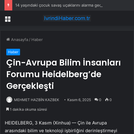
14 yaşındaki çocuk savaş uçaklarını alarma geçirdi
Menü
Anasayfa
/
Haber
Haber
Çin-Avrupa Bilim İnsanları
Forumu Heidelberg’de
Gerçekleşti
MEHMET HAZBİN KAZBEK
Kasım 6, 2025
0
0
1 dakika okuma süresi
HEIDELBERG, 3 Kasım (Xinhua) — Çin ile Avrupa
arasındaki bilim ve teknoloji işbirliğini derinleştirmeyi