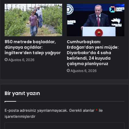
850 metrede başladılar,
Cumhurbaşkanı
dünyaya açıldılar:
Erdoğan’dan yeni müjde:
İngiltere’den talep yağıyor
Diyarbakır’da 4 saha
belirlendi, 24 kuyuda
Ağustos 6, 2026
çalışma planlıyoruz
Ağustos 6, 2026
Bir yanıt yazın
E-posta adresiniz yayınlanmayacak.
Gerekli alanlar
*
ile
işaretlenmişlerdir
Y