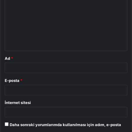
o
r
u
m
*
Ad
*
E-posta
*
İnternet sitesi
Daha sonraki yorumlarımda kullanılması için adım, e-posta