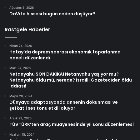
Ağustos 6, 2026
DaVita hissesi bugün neden düşüyor?
Rastgele Haberler
Nisan 24, 2026
Hatay’da deprem sonrası ekonomik toparlanma
paneli düzenlendi
Mart 24, 2026
Netanyahu SON DAKİKA! Netanyahu yaşıyor mu?
Netanyahu öldü mü, nerede? İsrailli Gazeteciden öldü
iddiası!
Mayıs 28, 2024
Dünyaya adaptasyonda annenin dokunması ve
şefkatli ses tonu etkili oluyor
Aralık 29, 2025
TÜVTÜRK’ten araç muayenesinde yıl sonu düzenlemesi
Haziran 15, 2024