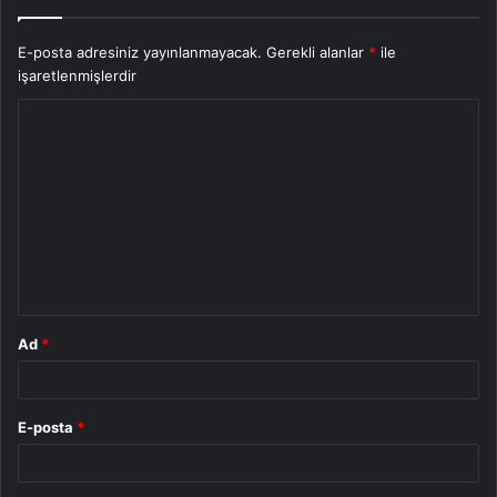
E-posta adresiniz yayınlanmayacak.
Gerekli alanlar
*
ile
işaretlenmişlerdir
Y
o
r
u
m
*
Ad
*
E-posta
*