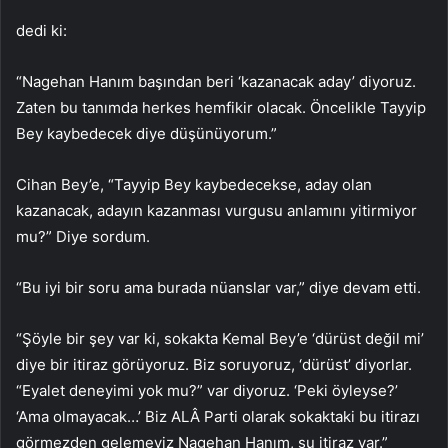
dedi ki:
“Nagehan Hanım başından beri ‘kazanacak aday’ diyoruz.
Zaten bu tanımda herkes hemfikir olacak. Öncelikle Tayyip
Bey kaybedecek diye düşünüyorum.”
Cihan Bey’e, “Tayyip Bey kaybedecekse, aday olan
kazanacak, adayın kazanması vurgusu anlamını yitirmiyor
mu?” Diye sordum.
“Bu iyi bir soru ama burada nüanslar var,” diye devam etti.
“Şöyle bir şey var ki, sokakta Kemal Bey’e ‘dürüst değil mi’
diye bir itiraz görüyoruz. Biz soruyoruz, ‘dürüst’ diyorlar.
“Eyalet deneyimi yok mu?” var diyoruz. ‘Peki öyleyse?’
‘Ama olmayacak…’ Biz ALÂ Parti olarak sokaktaki bu itirazı
görmezden gelemeyiz Nagehan Hanım, şu itiraz var.”