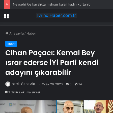
Nevşehir’de kayalıkta mahsur kalan kadın kurtarıldı
Menü
Anasayfa
/
Haber
Haber
Cihan Paçacı: Kemal Bey
ısrar ederse İYİ Parti kendi
adayını çıkarabilir
SEÇİL ÖZDEMİR
Ocak 26, 2023
0
14
2 dakika okuma süresi