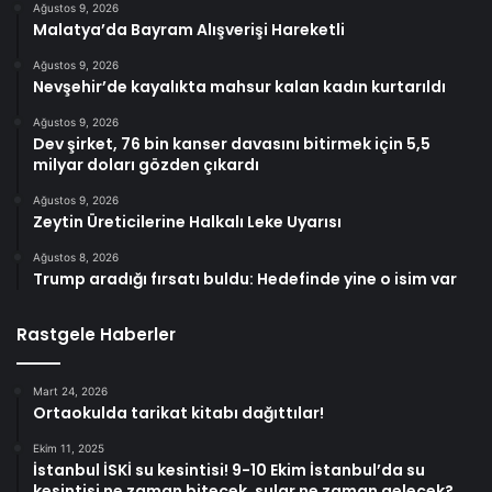
Ağustos 9, 2026
Malatya’da Bayram Alışverişi Hareketli
Ağustos 9, 2026
Nevşehir’de kayalıkta mahsur kalan kadın kurtarıldı
Ağustos 9, 2026
Dev şirket, 76 bin kanser davasını bitirmek için 5,5
milyar doları gözden çıkardı
Ağustos 9, 2026
Zeytin Üreticilerine Halkalı Leke Uyarısı
Ağustos 8, 2026
Trump aradığı fırsatı buldu: Hedefinde yine o isim var
Rastgele Haberler
Mart 24, 2026
Ortaokulda tarikat kitabı dağıttılar!
Ekim 11, 2025
İstanbul İSKİ su kesintisi! 9-10 Ekim İstanbul’da su
kesintisi ne zaman bitecek, sular ne zaman gelecek?