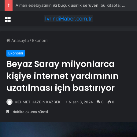
Alman edebiyatının iki buçuk asırlık serüveni bu kitapta: “Modern Alman Edebiyatı”
Menü
Anasayfa
/
Ekonomi
Ekonomi
Beyaz Saray milyonlarca
kişiye internet yardımının
uzatılması için bastırıyor
MEHMET HAZBİN KAZBEK
Nisan 3, 2024
0
0
1 dakika okuma süresi