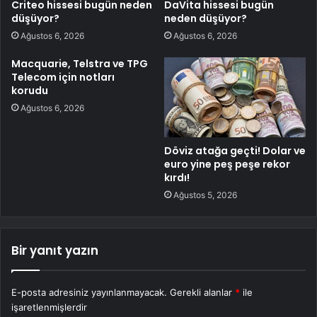
Criteo hissesi bugün neden
DaVita hissesi bugün
düşüyor?
neden düşüyor?
Ağustos 6, 2026
Ağustos 6, 2026
Macquarie, Telstra ve TPG
Telecom için notları
korudu
Ağustos 6, 2026
Döviz atağa geçti! Dolar ve
euro yine peş peşe rekor
kırdı!
Ağustos 5, 2026
Bir yanıt yazın
E-posta adresiniz yayınlanmayacak.
Gerekli alanlar
*
ile
işaretlenmişlerdir