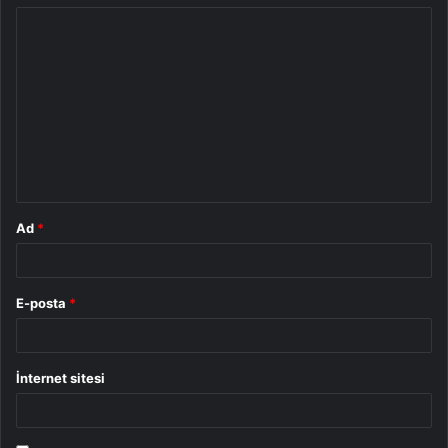
Y
o
r
u
m
*
Ad
*
E-posta
*
İnternet sitesi