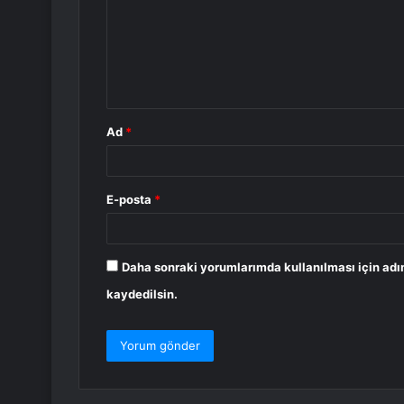
r
u
m
*
Ad
*
E-posta
*
Daha sonraki yorumlarımda kullanılması için adı
kaydedilsin.