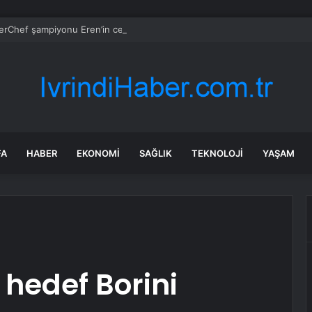
rChef şampiyonu Eren’in cenazesinde duygusal anlar: Annesi güçlükle a
FA
HABER
EKONOMI
SAĞLIK
TEKNOLOJI
YAŞAM
 hedef Borini