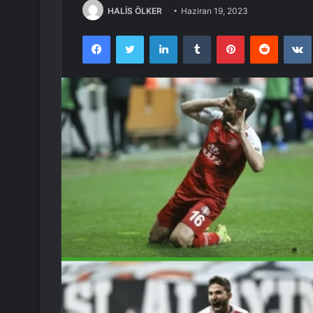
HALİS ÖLKER
Haziran 19, 2023
Facebook
Twitter
LinkedIn
Tumblr
Pinterest
Reddit