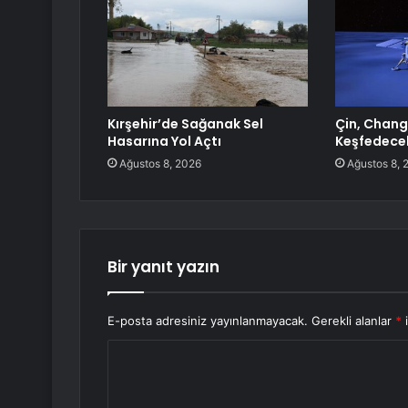
Kırşehir’de Sağanak Sel
Çin, Chang’
Hasarına Yol Açtı
Keşfedece
Ağustos 8, 2026
Ağustos 8, 
Bir yanıt yazın
E-posta adresiniz yayınlanmayacak.
Gerekli alanlar
*
i
Y
o