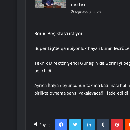
destek
Ağustos 8, 2026
Borini Beşiktaş’ı istiyor
Süper Lig’de şampiyonluk hayali kuran tecrübeli
Teknik Direktör Şenol Güneş’in de Borini’yi be
belirtildi.
Ayrıca İtalyan oyuncunun takıma katılması hali
birlikte oynama şansı yakalayacağı ifade edildi.
Facebook
Twitter
LinkedIn
Tumblr
Pint
Paylaş