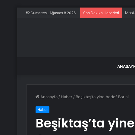
Maste
Cumartesi, Ağustos 8 2026
Son Dakika Haberleri
ANASAY
Anasayfa
/
Haber
/
Beşiktaş’ta yine hedef Borini
Haber
Beşiktaş’ta yine