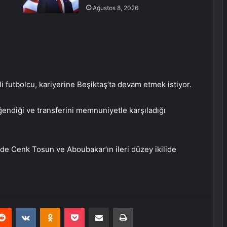
Ağustos 8, 2026
 futbolcu, kariyerine Beşiktaş’ta devam etmek istiyor.
ğendiği ve transferini memnuniyetle karşıladığı
nde Cenk Tosun ve Aboubakar’ın ileri düzey ikilide
erest
Reddit
VKontakte
Odnoklassniki
Pocket
E-Posta ile paylaş
Yazdır