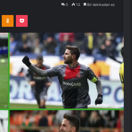
0
13
Bir dakikadan az
VKontakte
Odnoklassniki
Pocket