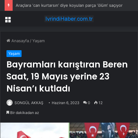
Araçlara ‘can kurtarsın’ diye koyulan parça ‘ölüm’ saçıyor
Menü
Anasayfa
/
Yaşam
Yaşam
Bayramları karıştıran Beren
Saat, 19 Mayıs yerine 23
Nisan’ı kutladı
SONGÜL AKKAŞ
Haziran 6, 2023
0
12
Bir dakikadan az