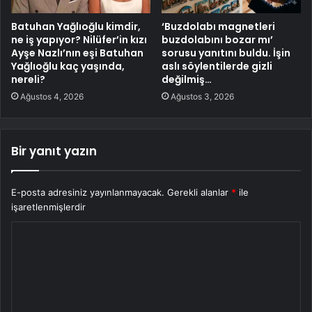
Batuhan Yağlıoğlu kimdir,
‘Buzdolabı magnetleri
ne iş yapıyor? Nilüfer’in kızı
buzdolabını bozar mı’
Ayşe Nazlı’nın eşi Batuhan
sorusu yanıtını buldu. İşin
Yağlıoğlu kaç yaşında,
aslı söylentilerde gizli
nereli?
değilmiş…
Ağustos 4, 2026
Ağustos 3, 2026
Bir yanıt yazın
E-posta adresiniz yayınlanmayacak.
Gerekli alanlar
*
ile
işaretlenmişlerdir
Y
o
r
u