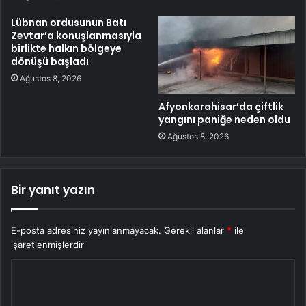
Lübnan ordusunun Batı
Zevtar’a konuşlanmasıyla
birlikte halkın bölgeye
dönüşü başladı
Ağustos 8, 2026
Afyonkarahisar’da çiftlik
yangını paniğe neden oldu
Ağustos 8, 2026
Bir yanıt yazın
E-posta adresiniz yayınlanmayacak.
Gerekli alanlar
*
ile
işaretlenmişlerdir
Y
o