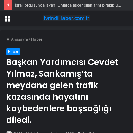
İsrail ordusunda isyan: Onlarca asker silahlarını bırakıp üssü terk etti
Menü
Anasayfa
/
Haber
Haber
Başkan Yardımcısı Cevdet
Yılmaz, Sarıkamış’ta
meydana gelen trafik
kazasında hayatını
kaybedenlere başsağlığı
diledi.