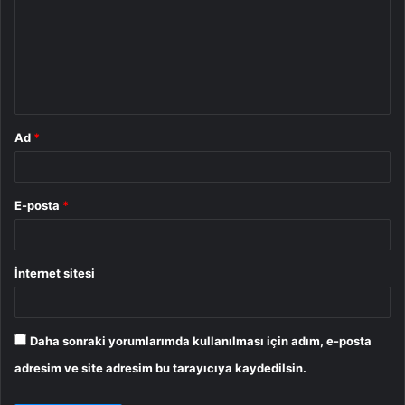
r
u
m
*
Ad
*
E-posta
*
İnternet sitesi
Daha sonraki yorumlarımda kullanılması için adım, e-posta
adresim ve site adresim bu tarayıcıya kaydedilsin.