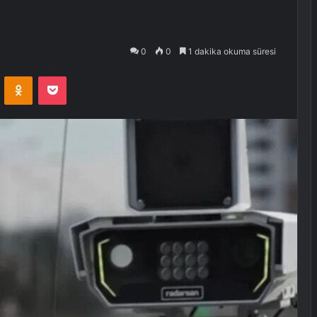
0
0
1 dakika okuma süresi
VKontakte
Odnoklassniki
Pocket