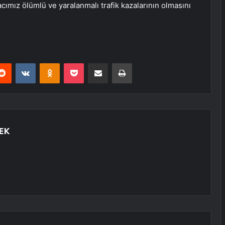
cımız ölümlü ve yaralanmalı trafik kazalarının olmasını
erest
Reddit
VKontakte
Odnoklassniki
Pocket
E-Posta ile paylaş
Yazdır
EK