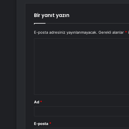
Bir yanıt yazın
E-posta adresiniz yayınlanmayacak.
Gerekli alanlar
*
i
Y
o
r
u
m
*
Ad
*
E-posta
*