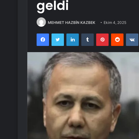
geldi
MEHMET HAZBİN KAZBEK
Ekim 4, 2025
Facebook
Twitter
LinkedIn
Tumblr
Pinterest
Reddit