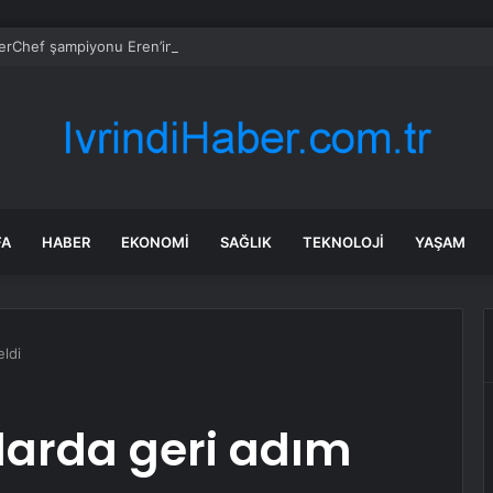
rChef şampiyonu Eren’in cenazesinde duygusal anlar: Annesi güçlükle a
FA
HABER
EKONOMI
SAĞLIK
TEKNOLOJI
YAŞAM
eldi
darda geri adım