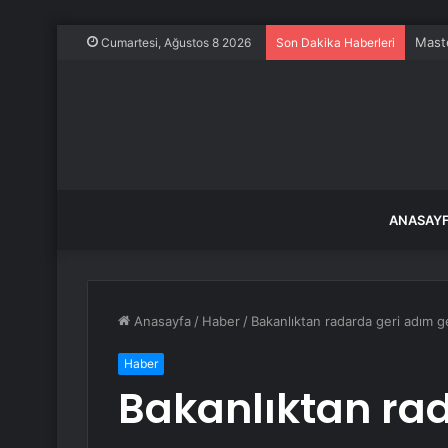
Maste
Cumartesi, Ağustos 8 2026
Son Dakika Haberleri
ANASAY
Anasayfa
/
Haber
/
Bakanlıktan radarda geri adım g
Haber
Bakanlıktan ra