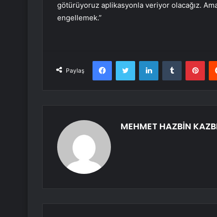
götürüyoruz aplikasyonla veriyor olacağız. Ama
engellemek.”
Facebook
Twitter
LinkedIn
Tumblr
Pint
Paylaş
MEHMET HAZBİN KAZB