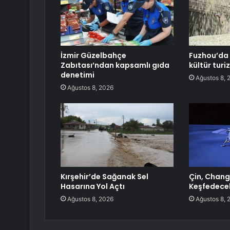
İzmir Güzelbahçe
Fuzhou’da 
Zabıtası’ndan kapsamlı gıda
kültür turi
denetimi
Ağustos 8, 
Ağustos 8, 2026
Kırşehir’de Sağanak Sel
Çin, Chang’
Hasarına Yol Açtı
Keşfedece
Ağustos 8, 2026
Ağustos 8, 