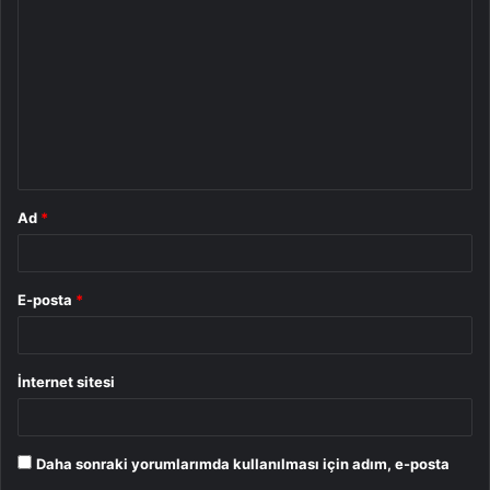
o
r
u
m
*
Ad
*
E-posta
*
İnternet sitesi
Daha sonraki yorumlarımda kullanılması için adım, e-posta