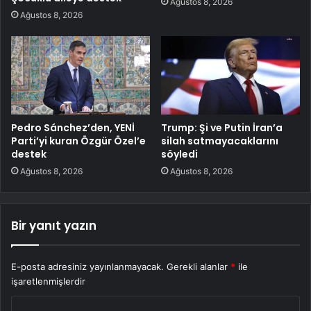
Ağustos 8, 2026
Ağustos 8, 2026
Pedro Sánchez’den, YENİ
Trump: Şi ve Putin İran’a
Parti’yi kuran Özgür Özel’e
silah satmayacaklarını
destek
söyledi
Ağustos 8, 2026
Ağustos 8, 2026
Bir yanıt yazın
E-posta adresiniz yayınlanmayacak.
Gerekli alanlar
*
ile
işaretlenmişlerdir
Y