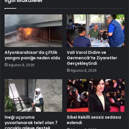
İlgili Makaleler
Afyonkarahisar’da çiftlik
Vali Varol Didim ve
yangını paniğe neden oldu
Germencik’te Ziyaretler
Gerçekleştirdi
Ağustos 8, 2026
Ağustos 8, 2026
İneği uçuruma
Sibel Kekilli sessiz sedasız
yuvarlanarak telef olan 7
evlendi
çocuklu aileye destek