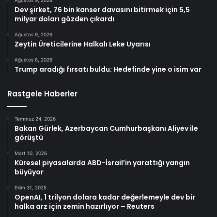
Dev şirket, 76 bin kanser davasını bitirmek için 5,5
milyar doları gözden çıkardı
Ağustos 9, 2026
Zeytin Üreticilerine Halkalı Leke Uyarısı
Ağustos 8, 2026
Trump aradığı fırsatı buldu: Hedefinde yine o isim var
Rastgele Haberler
Temmuz 24, 2026
Bakan Gürlek, Azerbaycan Cumhurbaşkanı Aliyev ile
görüştü
Mart 10, 2026
Küresel piyasalarda ABD-İsrail’in yarattığı yangın
büyüyor
Ekim 31, 2025
OpenAI, 1 trilyon dolara kadar değerlemeyle dev bir
halka arz için zemin hazırlıyor – Reuters