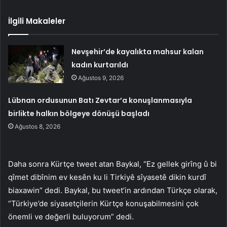
İlgili Makaleler
Nevşehir’de kayalıkta mahsur kalan
kadın kurtarıldı
Ağustos 9, 2026
Lübnan ordusunun Batı Zevtar’a konuşlanmasıyla
birlikte halkın bölgeye dönüşü başladı
Ağustos 8, 2026
Daha sonra Kürtçe tweet atan Baykal, “Ez gellek girîng û bi
qîmet dibînim ev kesên ku li Tirkiyê sîyasetê dikin kurdî
biaxawin” dedi. Baykal, bu tweet’in ardından Türkçe olarak,
“Türkiye’de siyasetçilerin Kürtçe konuşabilmesini çok
önemli ve değerli buluyorum” dedi.