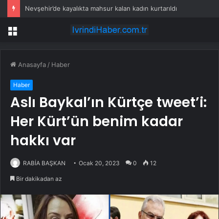
Nevşehir’de kayalıkta mahsur kalan kadın kurtarıldı
Menü
Anasayfa
/
Haber
Haber
Aslı Baykal’ın Kürtçe tweet’i:
Her Kürt’ün benim kadar
hakkı var
RABİA BAŞKAN
Ocak 20, 2023
0
12
Bir dakikadan az