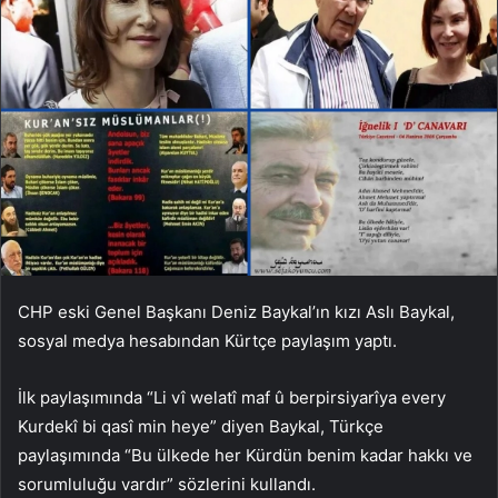
CHP eski Genel Başkanı Deniz Baykal’ın kızı Aslı Baykal,
sosyal medya hesabından Kürtçe paylaşım yaptı.
İlk paylaşımında “Li vî welatî maf û berpirsiyarîya every
Kurdekî bi qasî min heye” diyen Baykal, Türkçe
paylaşımında “Bu ülkede her Kürdün benim kadar hakkı ve
sorumluluğu vardır” sözlerini kullandı.