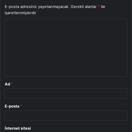
E-posta adresiniz yayınlanmayacak.
Gerekli alanlar
*
ile
işaretlenmişlerdir
Y
o
r
u
m
*
Ad
*
E-posta
*
İnternet sitesi