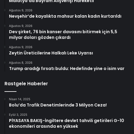
Malatya’da Bayram Alışverişi Hareketli
Ağustos 9, 2026
Nevşehir’de kayalıkta mahsur kalan kadın kurtarıldı
Ağustos 9, 2026
Dev şirket, 76 bin kanser davasını bitirmek için 5,5
milyar doları gözden çıkardı
Ağustos 9, 2026
Zeytin Üreticilerine Halkalı Leke Uyarısı
Ağustos 8, 2026
Trump aradığı fırsatı buldu: Hedefinde yine o isim var
Rastgele Haberler
Nisan 14, 2025
Bolu’da Trafik Denetimlerinde 3 Milyon Ceza!
Eylül 3, 2025
PİYASAYA BAKIŞ-İngiltere devlet tahvili getirileri G-10
ekonomileri arasında en yüksek