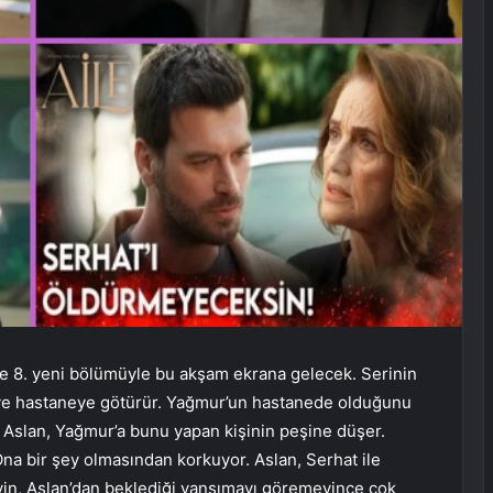
le 8. yeni bölümüyle bu akşam ekrana gelecek. Serinin
 ve hastaneye götürür. Yağmur’un hastanede olduğunu
 Aslan, Yağmur’a bunu yapan kişinin peşine düşer.
Ona bir şey olmasından korkuyor. Aslan, Serhat ile
Devin, Aslan’dan beklediği yansımayı göremeyince çok