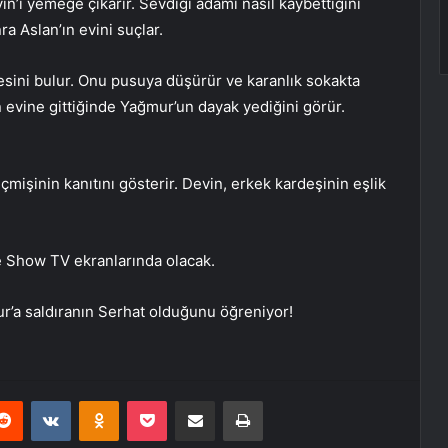
in’i yemeğe çıkarır. Sevdiği adamı nasıl kaybettiğini
a Aslan’ın evini suçlar.
esini bulur. Onu pusuya düşürür ve karanlık sokakta
 evine gittiğinde Yağmur’un dayak yediğini görür.
işinin kanıtını gösterir. Devin, erkek kardeşinin eşlik
e Show TV ekranlarında olacak.
r’a saldıranın Serhat olduğunu öğreniyor!
erest
Reddit
VKontakte
Odnoklassniki
Pocket
E-Posta ile paylaş
Yazdır