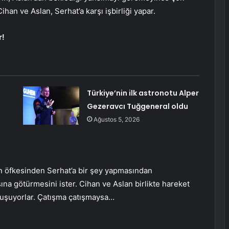
ihan ve Aslan, Serhat’a karşı işbirliği yapar.
r!
Türkiye’nin ilk astronotu Alper
Gezeravcı Tuğgeneral oldu
Ağustos 5, 2026
ın öfkesinden Serhat’a bir şey yapmasından
ına götürmesini ister. Cihan ve Aslan birlikte hareket
nuşuyorlar. Çatışma çatışmaysa…