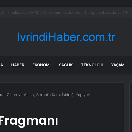
n yıllar sonra Münir Özkul ile neden boşandıklarını anlattı: Taze kana iht
FA
HABER
EKONOMI
SAĞLIK
TEKNOLOJI
YAŞAM
a! Cihan ve Aslan, Serhat’a Karşı İşbirliği Yapıyor!
. Fragmanı