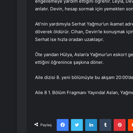
engellemeye yardım ettiğini öğrenir. Leyla, Dev
anlatır. Devin, hesap sormak için yemekten sonr
Ati’nin yardımıyla Serhat Yağmur’un ikamet adr
döverek öldürür. Cihan, Devin’le konuşmak için
Serhat ise hızla oradan uzaklaşır.
Öte yandan Hülya, Aslan’a Yağmur’un eskort geçm
ettiğini öğrenince şaşkına döner.
Aile dizisi 8. yeni bölümüyle bu akşam 20:00’d
Aile 8 1. Bölüm Fragmanı Yayında! Aslan, Yağmu
Facebook
Twitter
LinkedIn
Tumblr
Pint
Paylaş