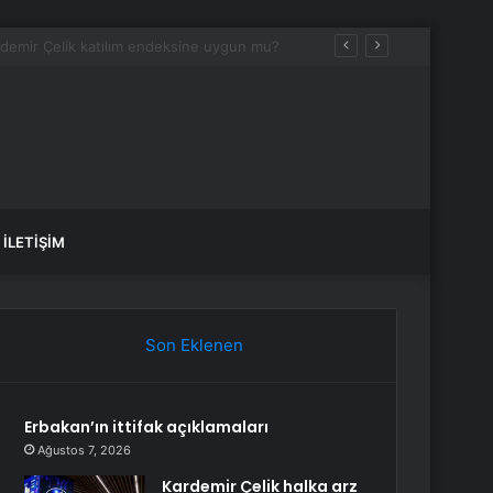
iyacım var dedi
İLETIŞIM
Son Eklenen
Erbakan’ın ittifak açıklamaları
Ağustos 7, 2026
Kardemir Çelik halka arz