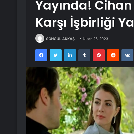
Yayında! Cihan 
Karşı İşbirliği Y
SONGÜL AKKAŞ
Nisan 26, 2023
Facebook
Twitter
LinkedIn
Tumblr
Pinterest
Reddit