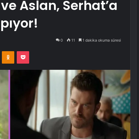
ve Aslan, Serhat’a
apıyor!
0
11
1 dakika okuma süresi
VKontakte
Odnoklassniki
Pocket