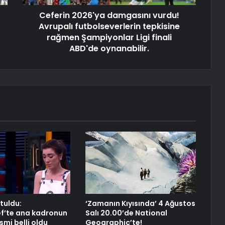
Ceferin 2026'ya damgasını vurdu!
Avrupalı ​​futbolseverlerin tepkisine
rağmen Şampiyonlar Ligi finali
ABD'de oynanabilir.
tuldu:
‘Zamanın Kıyısında’ 4 Ağustos
f’te ana kadronun
Salı 20.00’de National
smi belli oldu
Geographic’te!