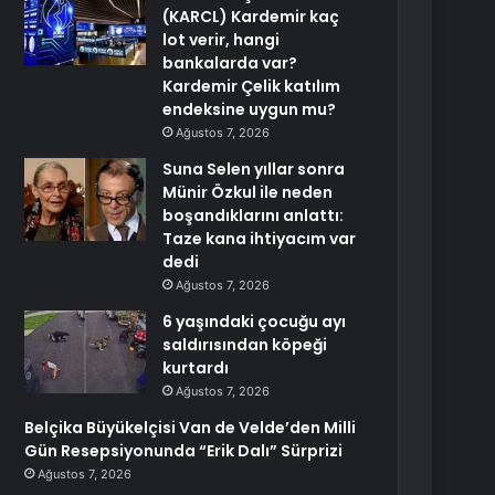
(KARCL) Kardemir kaç
lot verir, hangi
bankalarda var?
Kardemir Çelik katılım
endeksine uygun mu?
Ağustos 7, 2026
Suna Selen yıllar sonra
Münir Özkul ile neden
boşandıklarını anlattı:
Taze kana ihtiyacım var
dedi
Ağustos 7, 2026
6 yaşındaki çocuğu ayı
saldırısından köpeği
kurtardı
Ağustos 7, 2026
Belçika Büyükelçisi Van de Velde’den Milli
Gün Resepsiyonunda “Erik Dalı” Sürprizi
Ağustos 7, 2026