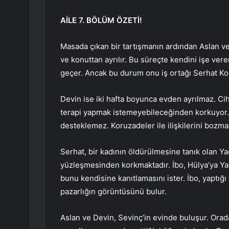
AİLE 7. BÖLÜM ÖZETİ!
Masada çıkan bir tartışmanın ardından Aslan ve D
ve konuttan ayrılır. Bu süreçte kendini işe ver
geçer. Ancak bu durum onu ​​iş ortağı Serhat Kor
Devin ise iki hafta boyunca evden ayrılmaz. Ci
terapi yapmak istemeyebileceğinden korkuyor. 
desteklemez. Koruzadeler ile ilişkilerini bozmama
Serhat, bir kadının öldürülmesine tanık olan Ya
yüzleşmesinden korkmaktadır. İbo, Hülya’ya Yağ
bunu kendisine kanıtlamasını ister. İbo, yaptığ
pazarlığın görüntüsünü bulur.
Aslan ve Devin, Sevinç’in evinde buluşur. Orada