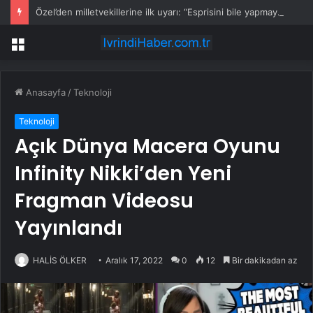
Özel’den milletvekillerine ilk uyarı: “Esprisini bile yapmayacaksınız”
Menü
Anasayfa
/
Teknoloji
Teknoloji
Açık Dünya Macera Oyunu
Infinity Nikki’den Yeni
Fragman Videosu
Yayınlandı
HALİS ÖLKER
Aralık 17, 2022
0
12
Bir dakikadan az