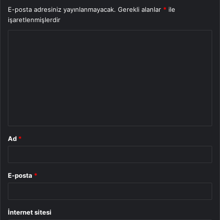
E-posta adresiniz yayınlanmayacak.
Gerekli alanlar
*
ile
işaretlenmişlerdir
Y
o
r
u
m
*
Ad
*
E-posta
*
İnternet sitesi