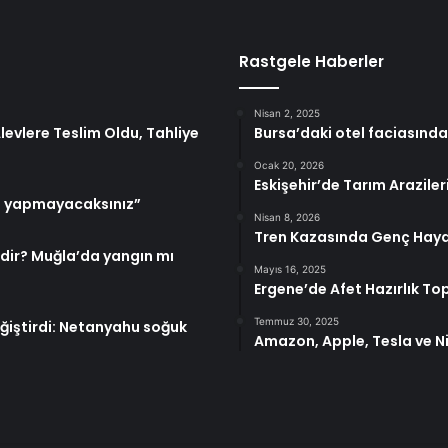
Rastgele Haberler
Nisan 2, 2025
levlere Teslim Oldu, Tahliye
Bursa’daki otel faciasında
Ocak 20, 2026
Eskişehir’de Tarım Araziler
bile yapmayacaksınız”
Nisan 8, 2026
Tren Kazasında Genç Haya
edir? Muğla’da yangın mı
Mayıs 16, 2025
Ergene’de Afet Hazırlık Top
Temmuz 30, 2025
ğiştirdi: Netanyahu soğuk
Amazon, Apple, Tesla ve N