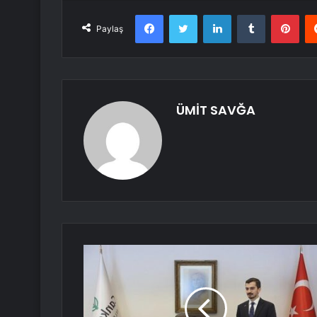
Facebook
Twitter
LinkedIn
Tumblr
Pint
Paylaş
ÜMİT SAVĞA