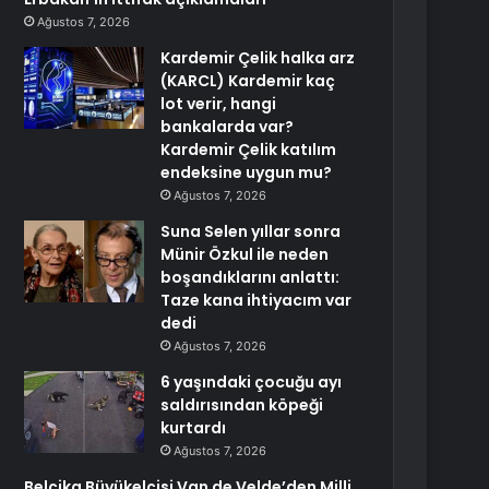
Ağustos 7, 2026
Kardemir Çelik halka arz
(KARCL) Kardemir kaç
lot verir, hangi
bankalarda var?
Kardemir Çelik katılım
endeksine uygun mu?
Ağustos 7, 2026
Suna Selen yıllar sonra
Münir Özkul ile neden
boşandıklarını anlattı:
Taze kana ihtiyacım var
dedi
Ağustos 7, 2026
6 yaşındaki çocuğu ayı
saldırısından köpeği
kurtardı
Ağustos 7, 2026
Belçika Büyükelçisi Van de Velde’den Milli