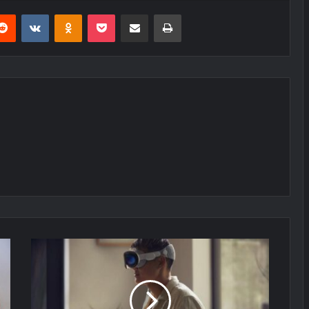
erest
Reddit
VKontakte
Odnoklassniki
Pocket
E-Posta ile paylaş
Yazdır