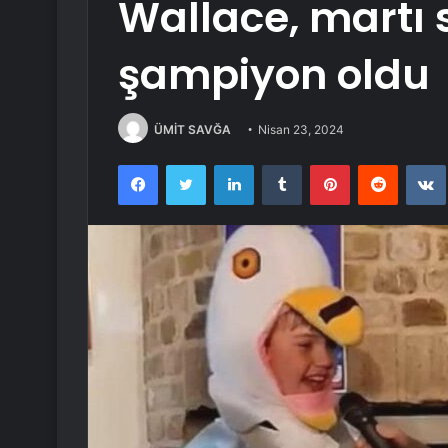
Wallace, martı
şampiyon oldu
ÜMİT SAVĞA
Nisan 23, 2024
Facebook
Twitter
LinkedIn
Tumblr
Pinterest
Reddit