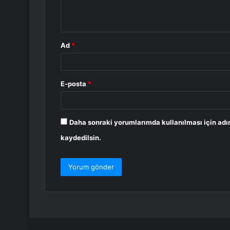
m
*
Ad
*
E-posta
*
Daha sonraki yorumlarımda kullanılması için adı
kaydedilsin.