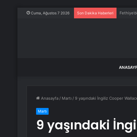
Özel’den 
Cuma, Ağustos 7 2026
Son Dakika Haberleri
ANASAY
Anasayfa
/
Martı
/
9 yaşındaki İngiliz Cooper Walla
Martı
9 yaşındaki İngi