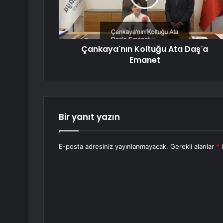
Çankaya'nın Koltuğu Ata Daş'a
Emanet
Bir yanıt yazın
E-posta adresiniz yayınlanmayacak.
Gerekli alanlar
*
i
Y
o
r
u