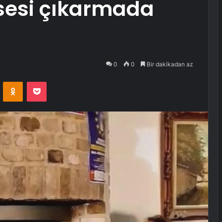
 sesi çıkarmada
0
0
Bir dakikadan az
VKontakte
Odnoklassniki
Pocket