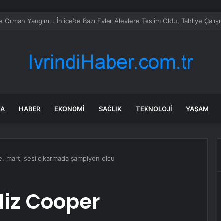
milletvekillerine ilk uyarı: “Esprisini bile yapmayacaksınız”
FA
HABER
EKONOMI
SAĞLIK
TEKNOLOJI
YAŞAM
ce, martı sesi çıkarmada şampiyon oldu
liz Cooper