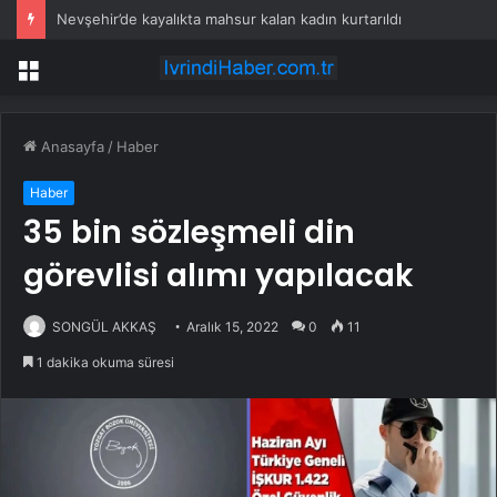
Nevşehir’de kayalıkta mahsur kalan kadın kurtarıldı
Menü
Anasayfa
/
Haber
Haber
35 bin sözleşmeli din
görevlisi alımı yapılacak
SONGÜL AKKAŞ
Aralık 15, 2022
0
11
1 dakika okuma süresi