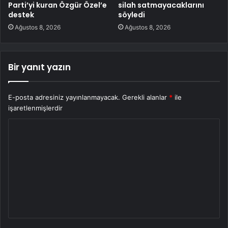
Parti’yi kuran Özgür Özel’e
silah satmayacaklarını
destek
söyledi
Ağustos 8, 2026
Ağustos 8, 2026
Bir yanıt yazın
E-posta adresiniz yayınlanmayacak.
Gerekli alanlar
*
ile
işaretlenmişlerdir
Y
o
r
u
m
*