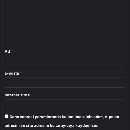
o
r
u
m
*
Ad
*
E-posta
*
İnternet sitesi
Daha sonraki yorumlarımda kullanılması için adım, e-posta
adresim ve site adresim bu tarayıcıya kaydedilsin.