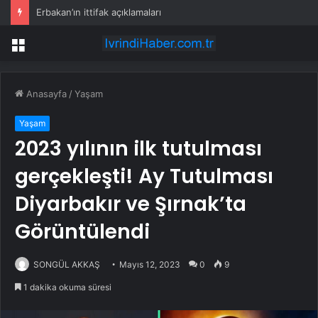
Erbakan’ın ittifak açıklamaları
Menü
Anasayfa
/
Yaşam
Yaşam
2023 yılının ilk tutulması
gerçekleşti! Ay Tutulması
Diyarbakır ve Şırnak’ta
Görüntülendi
SONGÜL AKKAŞ
Mayıs 12, 2023
0
9
1 dakika okuma süresi