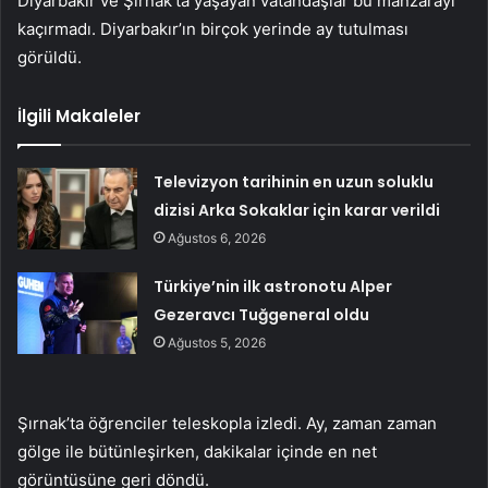
Diyarbakır ve Şırnak’ta yaşayan vatandaşlar bu manzarayı
kaçırmadı. Diyarbakır’ın birçok yerinde ay tutulması
görüldü.
İlgili Makaleler
Televizyon tarihinin en uzun soluklu
dizisi Arka Sokaklar için karar verildi
Ağustos 6, 2026
Türkiye’nin ilk astronotu Alper
Gezeravcı Tuğgeneral oldu
Ağustos 5, 2026
Şırnak’ta öğrenciler teleskopla izledi. Ay, zaman zaman
gölge ile bütünleşirken, dakikalar içinde en net
görüntüsüne geri döndü.