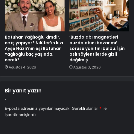
Batuhan Yağlıoğlu kimdir,
‘Buzdolabı magnetleri
ne iş yapıyor? Nilüfer’in kızı
buzdolabını bozar mı’
Ayşe Nazlı’nın eşi Batuhan
sorusu yanıtını buldu. İşin
Yağlıoğlu kaç yaşında,
aslı söylentilerde gizli
nereli?
değilmiş…
Ağustos 4, 2026
Ağustos 3, 2026
Bir yanıt yazın
E-posta adresiniz yayınlanmayacak.
Gerekli alanlar
*
ile
işaretlenmişlerdir
Y