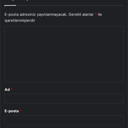
E-posta adresiniz yayınlanmayacak.
Gerekli alanlar
*
ile
işaretlenmişlerdir
Y
o
r
u
m
*
Ad
*
E-posta
*