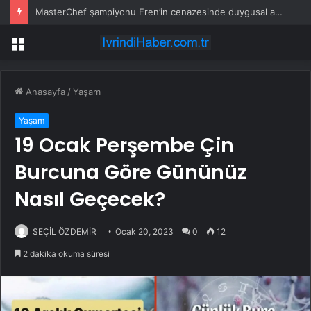
MasterChef şampiyonu Eren’in cenazesinde duygusal anlar: Annesi güçlükle ayakta durabildi
Menü
Anasayfa
/
Yaşam
Yaşam
19 Ocak Perşembe Çin
Burcuna Göre Gününüz
Nasıl Geçecek?
SEÇİL ÖZDEMİR
Ocak 20, 2023
0
12
2 dakika okuma süresi