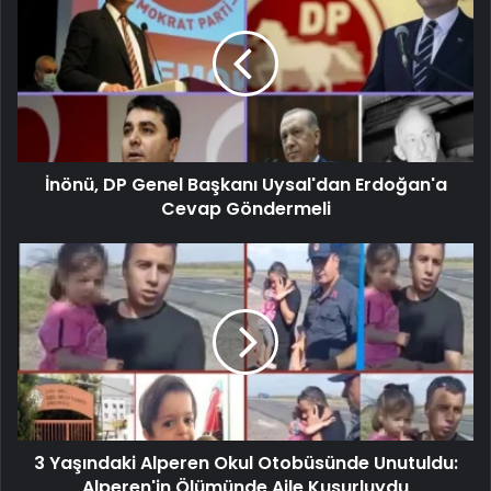
İnönü, DP Genel Başkanı Uysal'dan Erdoğan'a
Cevap Göndermeli
3 Yaşındaki Alperen Okul Otobüsünde Unutuldu:
Alperen'in Ölümünde Aile Kusurluydu