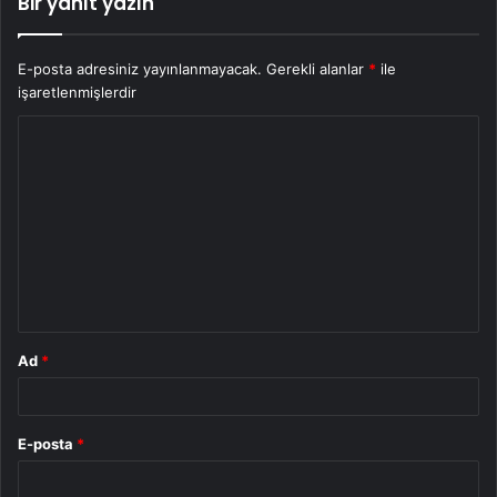
Bir yanıt yazın
E-posta adresiniz yayınlanmayacak.
Gerekli alanlar
*
ile
işaretlenmişlerdir
Y
o
r
u
m
*
Ad
*
E-posta
*