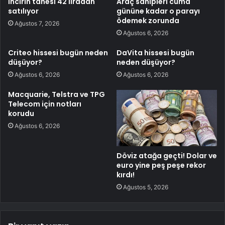
İncirin tanesi 42 liradan
Araç sahipleri cuma
satılıyor
gününe kadar o parayı
ödemek zorunda
Ağustos 7, 2026
Ağustos 6, 2026
Criteo hissesi bugün neden
DaVita hissesi bugün
düşüyor?
neden düşüyor?
Ağustos 6, 2026
Ağustos 6, 2026
Macquarie, Telstra ve TPG
Telecom için notları
korudu
Ağustos 6, 2026
Döviz atağa geçti! Dolar ve
euro yine peş peşe rekor
kırdı!
Ağustos 5, 2026