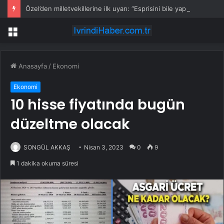
Özel’den milletvekillerine ilk uyarı: “Esprisini bile yapmayacaksınız”
Menü
Anasayfa
/
Ekonomi
Ekonomi
10 hisse fiyatında bugün
düzeltme olacak
SONGÜL AKKAŞ
Nisan 3, 2023
0
9
1 dakika okuma süresi